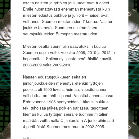
osalta naisten ja tyttöjen joukkueet ovat tuoneet
Erälle huomattavasti enemmän menestystä kuin
miesten edustusjoukkue ja juniorit – naiset ovat
voittaneet Suomen mestaruuden 7 kertaa. Naisten
joukkue toi myös Suomeen ensimmäisen
seurajoukkueiden Euroopan mestaruuden.
Miesten osalta suurimpiin saavutuksiin kuuluu
Suomen cupin voitot vuosilta 2008, 2010 ja 2012 ja
hopeamitalit Salibandyliigasta perättäisiltä kausilta
2008-2009 sekä 2009-2010.
Naisten edustusjoukkueen sekä eri
juniorijoukkueiden menestys etenkin tyttöjen
puolella oli 1990-luvulla huimaa, vuosituhannen
vaihduttua on tahti hiipunut. Vuosituhannen alussa
Erän vuonna 1985 syntyneiden ikäkausijoukkue
teki tuhoisaa jälkeä poikien sarjassa, tasoittaen
hieman kuilua tyttöjen seuralle tuomien mitalien
määrään voittamalla C-junioreista A-junioreihin asti
4 perättäistä Suomen mestaruutta 2002-2005.
in
Blogi
.