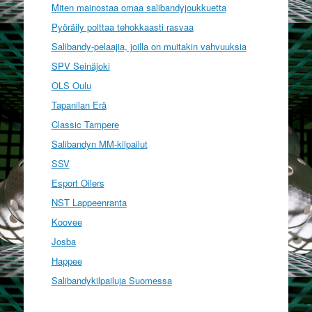
Miten mainostaa omaa salibandyjoukkuetta
Pyöräily polttaa tehokkaasti rasvaa
Salibandy-pelaajia, joilla on muitakin vahvuuksia
SPV Seinäjoki
OLS Oulu
Tapanilan Erä
Classic Tampere
Salibandyn MM-kilpailut
SSV
Esport Oilers
NST Lappeenranta
Koovee
Josba
Happee
Salibandykilpailuja Suomessa