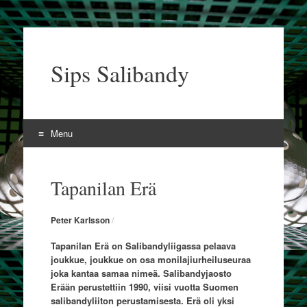
Sips Salibandy
Menu
Skip to content
Tapanilan Erä
Peter Karlsson
/
Tapanilan Erä on Salibandyliigassa pelaava
joukkue, joukkue on osa monilajiurheiluseuraa
joka kantaa samaa nimeä. Salibandyjaosto
Erään perustettiin 1990, viisi vuotta Suomen
salibandyliiton perustamisesta. Erä oli yksi